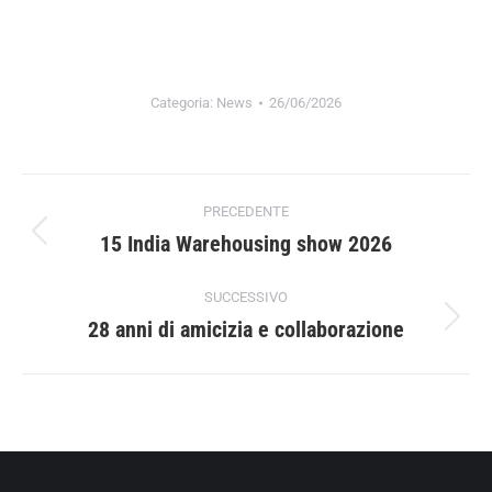
Categoria:
News
26/06/2026
Naviga
PRECEDENTE
tra
15 India Warehousing show 2026
Post
precedente:
i
SUCCESSIVO
28 anni di amicizia e collaborazione
Prossimo
post
post: