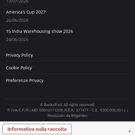
13/07/2026
America’s Cup 2027
26/06/2026
15 India Warehousing show 2026
24/06/2026
Privacy Policy
Cookie Policy
Preferenze Privacy
© Barikell srl. All rights reserved.
P. IVA/C.F./R.I.MO: 03010171209, R.E.A.: 377471 - C.S.: €200.000,00 i.v. |
Realizzato da Bitgarden
Informativa sulla raccolta