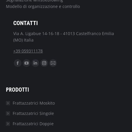
Modello di organizzazione e controllo
CONTATTI
Via A. Ligabue 14-16-18 - 41013 Castelfranco Emilia
(MO) Italia
+39 059311178
Ci puoi trovare su:
Facebook
YouTube
Linkedin
Instagram
Mail
page
page
page
page
page
opens
opens
opens
opens
opens
PRODOTTI
in
in
in
in
in
new
new
new
new
new
Frattazzatrici Moskito
window
window
window
window
window
Frattazzatrici Singole
Frattazzatrici Doppie