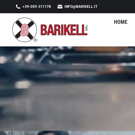
+39-059-311178
INFO@BARIKELL.IT
HOME