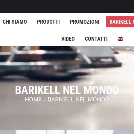
CHI SIAMO
PRODOTTI
PROMOZIONI
BARIKELL
VIDEO
CONTATTI
BARIKELL NEL MONDO
HOME
BARIKELL NEL MONDO
Tu sei qui: