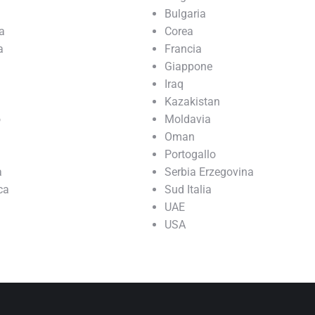
Bulgaria
a
Corea
a
Francia
Giappone
Iraq
Kazakistan
o
Moldavia
Oman
Portogallo
a
Serbia Erzegovina
ca
Sud Italia
UAE
USA