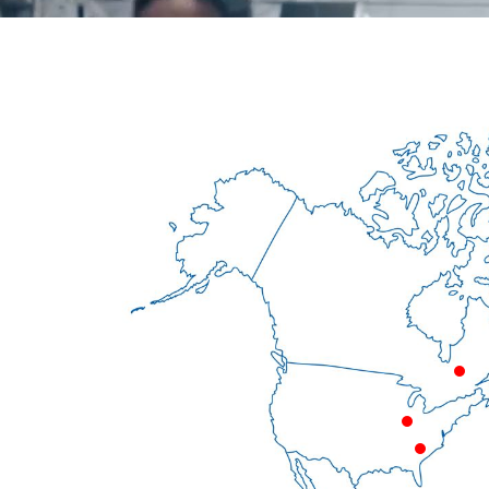
Ca
USA
USA