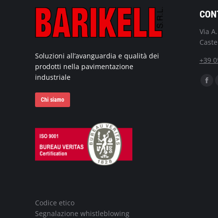
CON
Via A
Caste
Soluzioni all’avanguardia e qualità dei
+39 0
prodotti nella pavimentazione
industriale
Ci pu
Fac
pag
Chi siamo
ope
in
ne
wi
Codice etico
Segnalazione whistleblowing