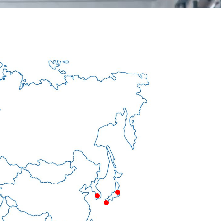
tan
Giappone
Corea
Giappone
a