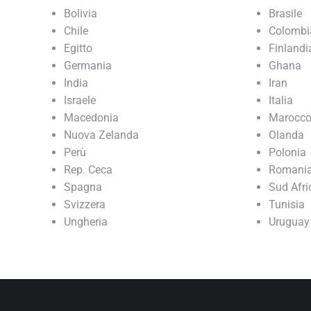
Bolivia
Brasile
Chile
Colombi
Egitto
Finlandi
Germania
Ghana
India
Iran
Israele
Italia
Macedonia
Marocc
Nuova Zelanda
Olanda
Perù
Polonia
Rep. Ceca
Romani
Spagna
Sud Afri
Svizzera
Tunisia
Ungheria
Uruguay