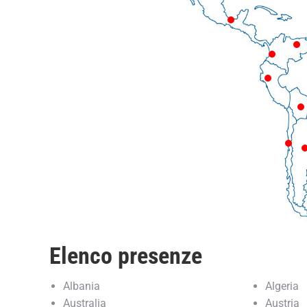
Colombia
V
Colom
Perù
Chi
Elenco presenze
Albania
Algeria
Australia
Austria