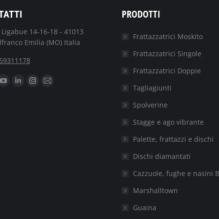
PRODOTTI
TATTI
. Ligabue 14-16-18 - 41013
Frattazzatrici Moskito
lfranco Emilia (MO) Italia
Frattazzatrici Singole
59311178
Frattazzatrici Doppie
oi trovare su:
ebook
YouTube
Linkedin
Instagram
Mail
Tagliagiunti
e
page
page
page
page
Spolverine
ns
opens
opens
opens
opens
Stagge e ago vibrante
in
in
in
in
w
new
new
new
new
Palette, frattazzi e dischi
ndow
window
window
window
window
Dischi diamantati
Cazzuole, fughe e nasini B
Marshalltown
Guaina