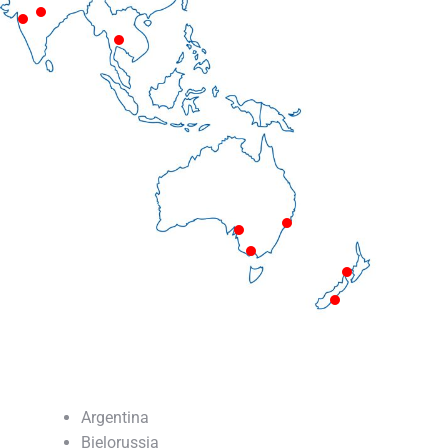
udita
India
India
n
Thailandia
car
Australia 4
Australia 4
Australia 4
Nuova Zelan
Nuova Zelanda
Argentina
Bielorussia