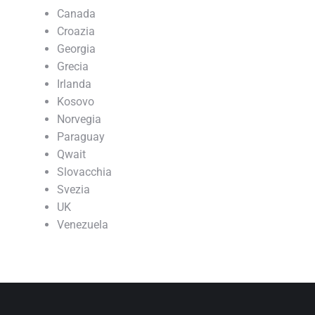
Canada
Croazia
Georgia
Grecia
Irlanda
Kosovo
Norvegia
Paraguay
Qwait
Slovacchia
Svezia
UK
Venezuela