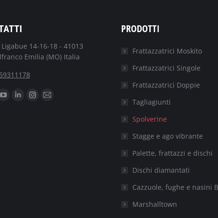
PRODOTTI
TATTI
. Ligabue 14-16-18 - 41013
Frattazzatrici Moskito
lfranco Emilia (MO) Italia
Frattazzatrici Singole
59311178
Frattazzatrici Doppie
oi trovare su:
ebook
YouTube
Linkedin
Instagram
Mail
Tagliagiunti
e
page
page
page
page
Spolverine
ns
opens
opens
opens
opens
Stagge e ago vibrante
in
in
in
in
w
new
new
new
new
Palette, frattazzi e dischi
ndow
window
window
window
window
Dischi diamantati
Cazzuole, fughe e nasini B
Marshalltown