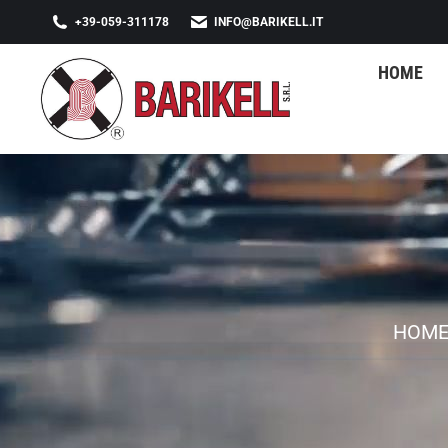
+39-059-311178
INFO@BARIKELL.IT
HOME
HOM
Tu sei q