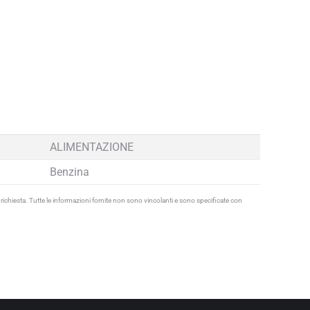
ALIMENTAZIONE
Benzina
u richiesta. Tutte le informazioni fornite non sono vincolanti e sono specificate con