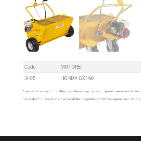
Code
MOTORE
3405
HONDA GX160
* Le macchine e i prodotti raffigurati nelle immagini possono presentare alcune differenze
riserva di errori. Barikell Srl si riserva il diritto di apportare modifiche ai propri modelli