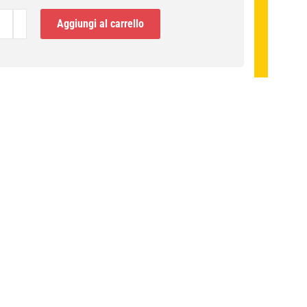
ine
Aggiungi al carrello
à