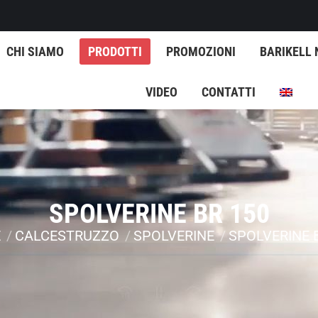
CHI SIAMO
PRODOTTI
PROMOZIONI
BARIKELL
VIDEO
CONTATTI
SPOLVERINE BR 150
E
CALCESTRUZZO
SPOLVERINE
SPOLVERINE 
ui: