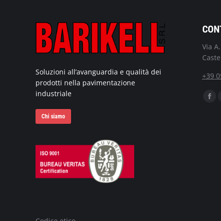
CON
Via A
Caste
Soluzioni all’avanguardia e qualità dei
+39 0
prodotti nella pavimentazione
industriale
Ci pu
Fac
pag
Chi siamo
ope
in
ne
wi
Codice etico