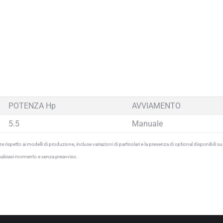
POTENZA Hp
AVVIAMENTO
5.5
Manuale
 rispetto ai modelli di produzione, incluse variazioni di particolari e la presenza di optional disponibili s
 in qualsiasi momento e senza preavviso.