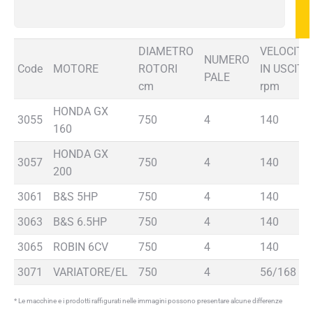
7530
Inches
quantità
DIAMETRO
VELOCITA'
NUMERO
Code
MOTORE
ROTORI
IN USCITA
PALE
cm
rpm
HONDA GX
3055
750
4
140
160
HONDA GX
3057
750
4
140
200
3061
B&S 5HP
750
4
140
3063
B&S 6.5HP
750
4
140
3065
ROBIN 6CV
750
4
140
3071
VARIATORE/EL
750
4
56/168
* Le macchine e i prodotti raffigurati nelle immagini possono presentare alcune differenze