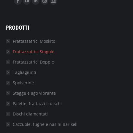
Facebook
YouTube
Linkedin
Instagram
Mail
page
page
page
page
page
opens
opens
opens
opens
opens
PRODOTTI
in
in
in
in
in
new
new
new
new
new
Frattazzatrici Moskito
window
window
window
window
window
Frattazzatrici Singole
Frattazzatrici Doppie
Tagliagiunti
Spolverine
Stagge e ago vibrante
Palette, frattazzi e dischi
Dischi diamantati
Cazzuole, fughe e nasini Barikell