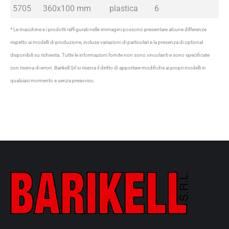
5705
360x100 mm
plastica
6
* Le macchine e i prodotti raffigurati nelle immagini possono presentare alcune differenze
rispetto ai modelli di produzione, incluse variazioni di particolari e la presenza di optional
disponibili su richiesta. Tutte le informazioni fornite non sono vincolanti e sono specificate
con riserva di errori. Barikell Srl si riserva il diritto di apportare modifiche ai propri modelli in
qualsiasi momento e senza preavviso.