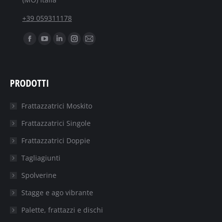
+39 059311178
Ci puoi trovare su:
Facebook
YouTube
Linkedin
Instagram
Mail
page
page
page
page
page
opens
opens
opens
opens
opens
PRODOTTI
in
in
in
in
in
new
new
new
new
new
Frattazzatrici Moskito
window
window
window
window
window
Frattazzatrici Singole
Frattazzatrici Doppie
Tagliagiunti
Spolverine
Stagge e ago vibrante
Palette, frattazzi e dischi