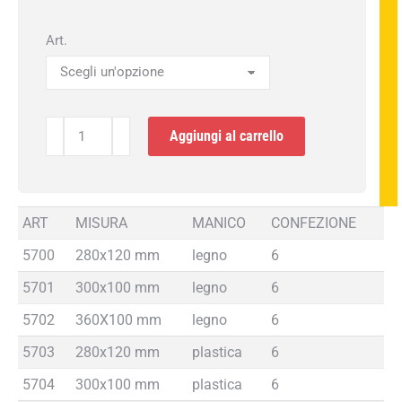
Art.
Cazzuole
Aggiungi al carrello
quantità
ART
MISURA
MANICO
CONFEZIONE
5700
280x120 mm
legno
6
5701
300x100 mm
legno
6
5702
360X100 mm
legno
6
5703
280x120 mm
plastica
6
5704
300x100 mm
plastica
6