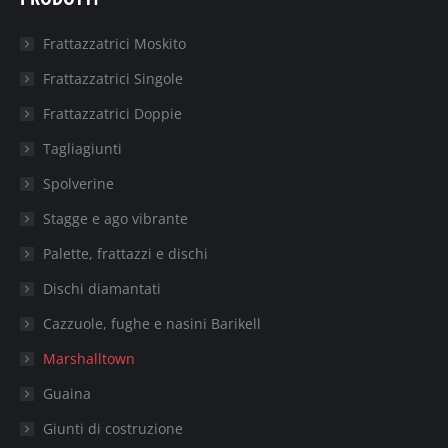
new
new
new
new
new
Frattazzatrici Moskito
window
window
window
window
window
Frattazzatrici Singole
Frattazzatrici Doppie
Tagliagiunti
Spolverine
Stagge e ago vibrante
Palette, frattazzi e dischi
Dischi diamantati
Cazzuole, fughe e nasini Barikell
Marshalltown
Guaina
Giunti di costruzione