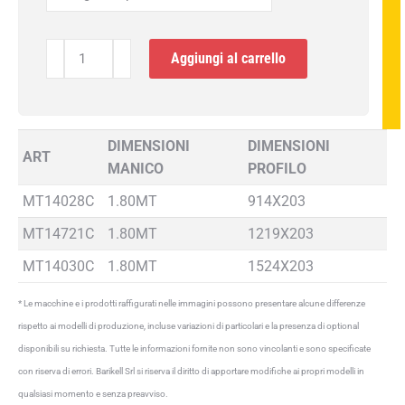
Bull
Aggiungi al carrello
float
arrotondato
e
snodo
DIMENSIONI
DIMENSIONI
ART
quantità
MANICO
PROFILO
MT14028C
1.80MT
914X203
MT14721C
1.80MT
1219X203
MT14030C
1.80MT
1524X203
* Le macchine e i prodotti raffigurati nelle immagini possono presentare alcune differenze
rispetto ai modelli di produzione, incluse variazioni di particolari e la presenza di optional
disponibili su richiesta. Tutte le informazioni fornite non sono vincolanti e sono specificate
con riserva di errori. Barikell Srl si riserva il diritto di apportare modifiche ai propri modelli in
qualsiasi momento e senza preavviso.