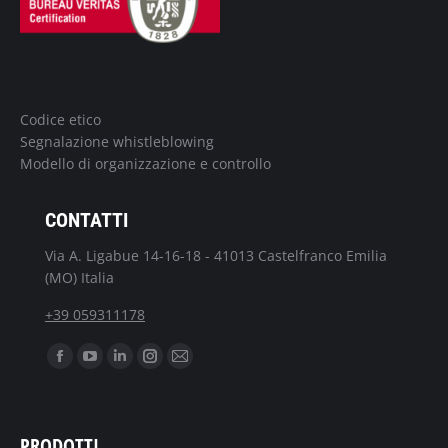
Codice etico
Segnalazione whistleblowing
Modello di organizzazione e controllo
CONTATTI
Via A. Ligabue 14-16-18 - 41013 Castelfranco Emilia
(MO) Italia
+39 059311178
Ci puoi trovare su:
Facebook
YouTube
Linkedin
Instagram
Mail
page
page
page
page
page
opens
opens
opens
opens
opens
PRODOTTI
in
in
in
in
in